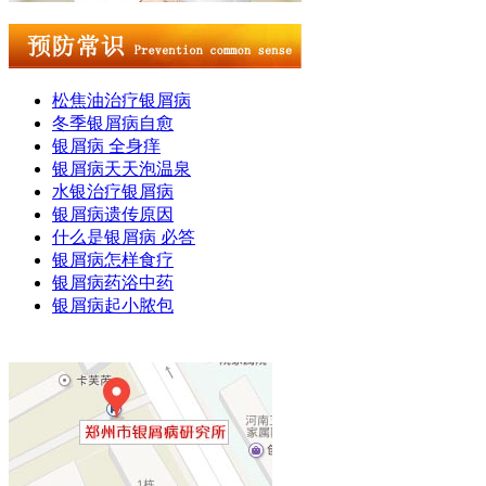
松焦油治疗银屑病
冬季银屑病自愈
银屑病 全身痒
银屑病天天泡温泉
水银治疗银屑病
银屑病遗传原因
什么是银屑病 必答
银屑病怎样食疗
银屑病药浴中药
银屑病起小脓包