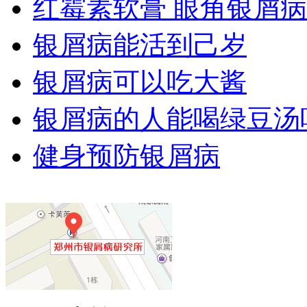
红霉素软膏 眼角银屑病
银屑病能活到己岁
银屑病可以吃大酱
银屑病的人能喝绿豆汤
健身预防银屑病