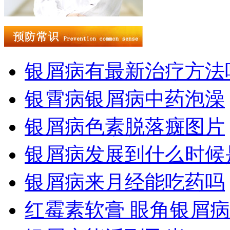
银屑病有最新治疗方法
银霄病银屑病中药泡澡
银屑病色素脱落癍图片
银屑病发展到什么时候
银屑病来月经能吃药吗
红霉素软膏 眼角银屑病