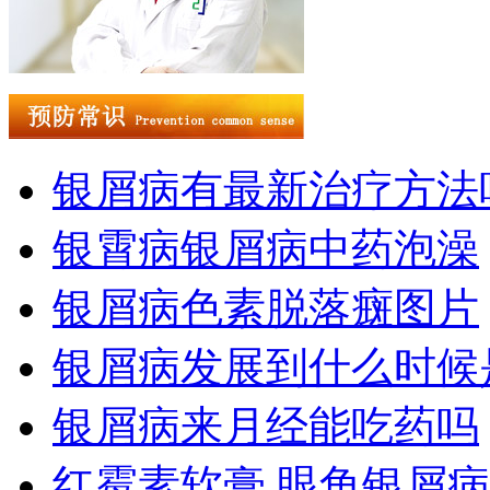
银屑病有最新治疗方法
银霄病银屑病中药泡澡
银屑病色素脱落癍图片
银屑病发展到什么时候
银屑病来月经能吃药吗
红霉素软膏 眼角银屑病