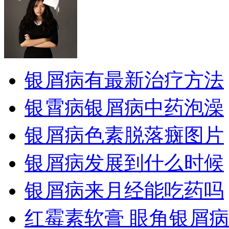
银屑病有最新治疗方法
银霄病银屑病中药泡澡
银屑病色素脱落癍图片
银屑病发展到什么时候
银屑病来月经能吃药吗
红霉素软膏 眼角银屑病