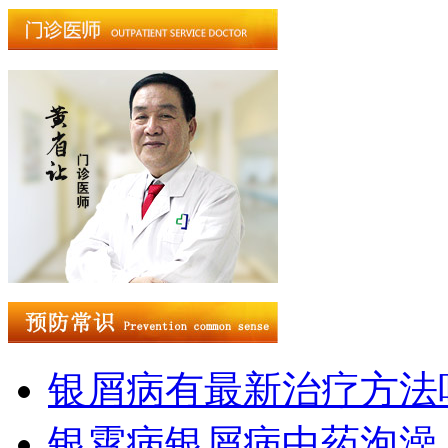
银屑病有最新治疗方法
银霄病银屑病中药泡澡