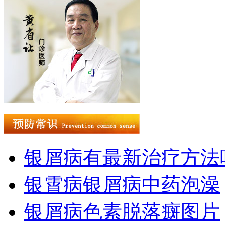
银屑病有最新治疗方法
银霄病银屑病中药泡澡
银屑病色素脱落癍图片